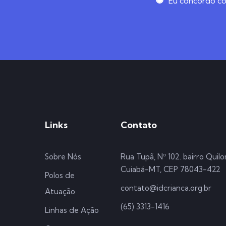
Eu concordo com
Links
Contato
Sobre Nós
Rua Tupã, Nº 102. bairro Quil
Cuiabá-MT, CEP 78043-422
Polos de
contato@idcrianca.org.br
Atuação
(65) 3313-1416
Linhas de Ação