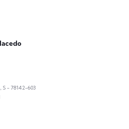
Macedo
 S - 78142-603
l