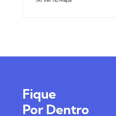
🗺️ Ver no Mapa
Fique
Por Dentro