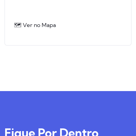
🗺️ Ver no Mapa
Fique
Por Dentro