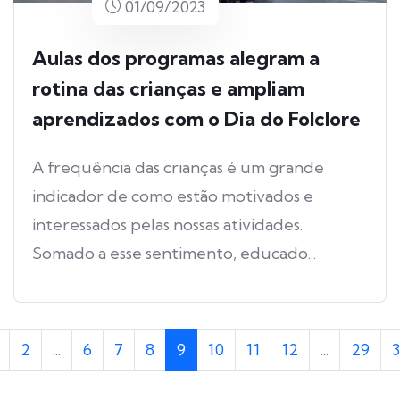
01/09/2023
Aulas dos programas alegram a
rotina das crianças e ampliam
aprendizados com o Dia do Folclore
A frequência das crianças é um grande
indicador de como estão motivados e
interessados pelas nossas atividades.
Somado a esse sentimento, educado...
2
...
6
7
8
9
10
11
12
...
29
3