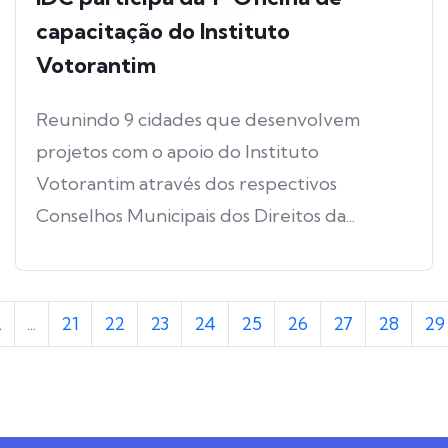
capacitação do Instituto
Votorantim
Reunindo 9 cidades que desenvolvem
projetos com o apoio do Instituto
Votorantim através dos respectivos
Conselhos Municipais dos Direitos da...
2
...
21
22
23
24
25
26
27
28
29