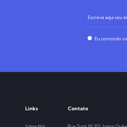
Eu concordo com
Links
Contato
Sobre Nós
Rua Tupã, Nº 102. bairro Quil